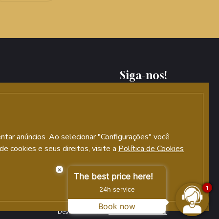
Siga-nos!
entar anúncios. Ao selecionar "Configurações" você
e cookies e seus direitos, visite a
Descubra nossos hotéis
Política de Cookies
×
The best price here!
1
24h service
Book now
Desenvolvido por
GNA Hotel Solutions