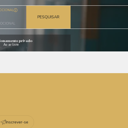
OCIONAL
PESQUISAR
ionamento privado
Ao ar livre
Inscrever-se