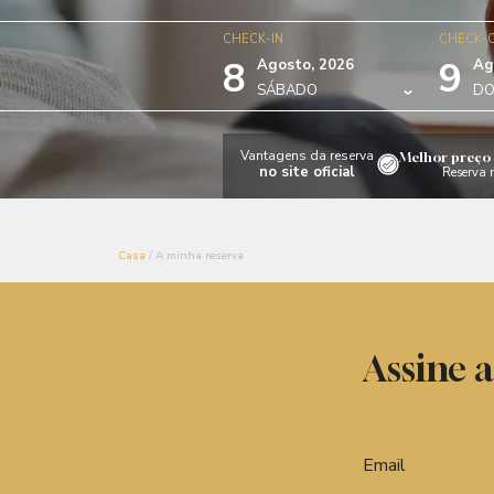
CHECK-IN
CHECK-
8
9
Agosto, 2026
Ag
SÁBADO
DO
Vantagens da reserva
Melhor preço 
no site oficial
Reserva n
Casa
/
A minha reserva
Assine a