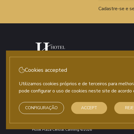
Cadastre-se e se
+54112069-0682
Cookies accepted
Utilizamos cookies próprios e de terceiros para melhor
pode configurar o uso de cookies neste site de acordo 
Agustín de Vedia 1271 Ezeiza, Buenos
Aires (Argentina)
reservas@hotelplazacentral.com.ar
CONFIGURAÇÃO
ACCEPT
REJ
Hotel Plaza Central Canning ©2026