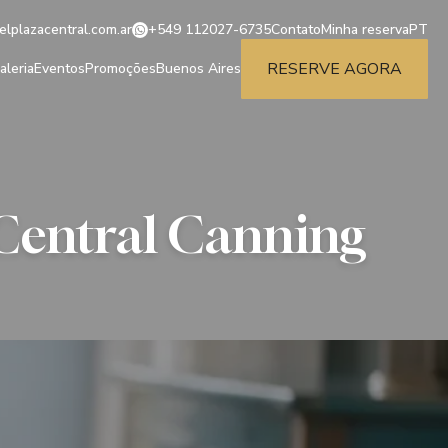
lplazacentral.com.ar
+549 112027-6735
Contato
Minha reserva
PT
RESERVE AGORA
aleria
Eventos
Promoções
Buenos Aires
 Central Canning