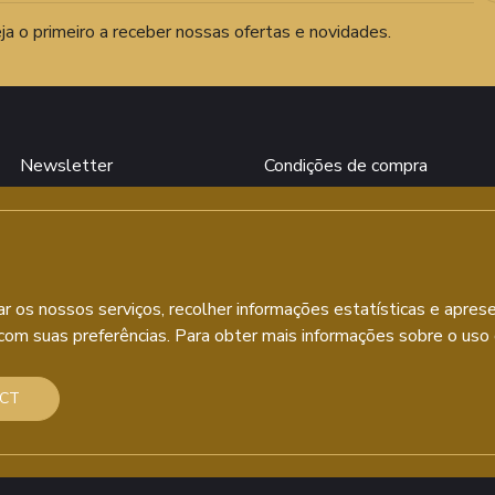
ja o primeiro a receber nossas ofertas e novidades.
Newsletter
Condições de compra
Contato
Termos legais
Agências
Política de privacidade
Política de Cookies
ar os nossos serviços, recolher informações estatísticas e apres
com suas preferências. Para obter mais informações sobre o uso d
ECT