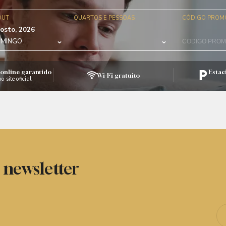
OUT
QUARTOS E PESSOAS
CÓDIGO PROM
osto, 2026
MINGO
online garantido
Estac
Wi-Fi gratuito
o site oficial
 newsletter