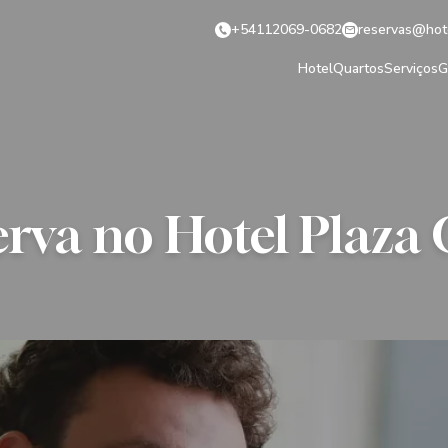
+54112069-0682
reservas@hote
Hotel
Quartos
Serviços
G
erva no Hotel Plaza