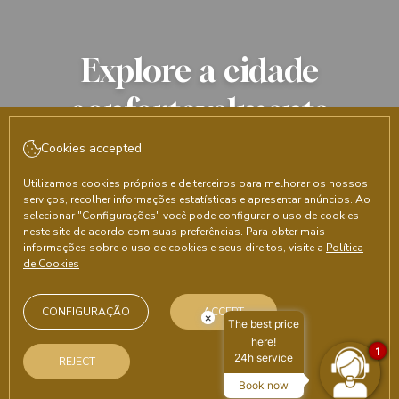
Explore a cidade
confortavelmente
Cookies accepted
CHECK-IN
CHECK-OUT
8
Agosto, 2026
9
Agosto, 2026
Utilizamos cookies próprios e de terceiros para melhorar os nossos
serviços, recolher informações estatísticas e apresentar anúncios. Ao
SÁBADO
DOMINGO
selecionar "Configurações" você pode configurar o uso de cookies
neste site de acordo com suas preferências. Para obter mais
QUARTOS E PESSOAS
informações sobre o uso de cookies e seus direitos, visite a
Política
de Cookies
CÓDIGO PROMOCIONAL
CONFIGURAÇÃO
ACCEPT
×
The best price
here!
1
24h service
REJECT
PESQUISAR
Book now