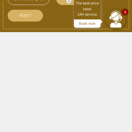
×
The best price
here!
1
24h service
REJECT
PESQUISAR
Book now
no site oficial
Vantagens da reserva
Melhor preço online garantido
Wi-Fi gratuit
Reserva no site oficial
Casa
/
Sala Venecia
Privacidade e conforto para suas reuniões de negócios
Sala Venecia