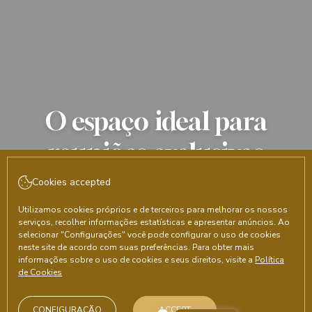
O espaço ideal para
reuniões exclusivas
Cookies accepted
CHECK-IN
CHECK-OUT
7
Agosto, 2026
8
Agosto, 2026
Utilizamos cookies próprios e de terceiros para melhorar os nossos
serviços, recolher informações estatísticas e apresentar anúncios. Ao
SEXTA-FEIRA
SÁBADO
selecionar "Configurações" você pode configurar o uso de cookies
neste site de acordo com suas preferências. Para obter mais
QUARTOS E PESSOAS
informações sobre o uso de cookies e seus direitos, visite a
Política
de Cookies
CÓDIGO PROMOCIONAL
CONFIGURAÇÃO
ACCEPT